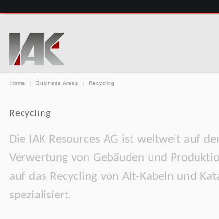
Home
|
Business Areas
|
Recycling
Recycling
Die IAK Resources AG ist weltweit auf d
Verwertung von Gebäuden und Produktio
auf das Recycling von Alt-Kabeln und Kat
spezialisiert.